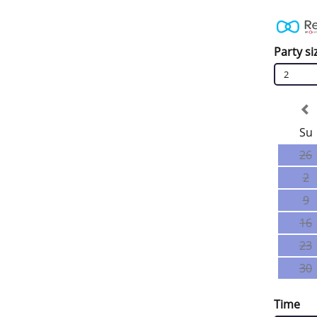
Party si
2
Su
26
2
9
16
23
30
Time