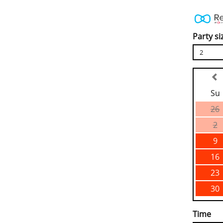
Party si
2
Su
26
2
9
16
23
30
Time