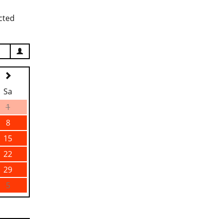
cted
Sa
1
8
15
22
29
5