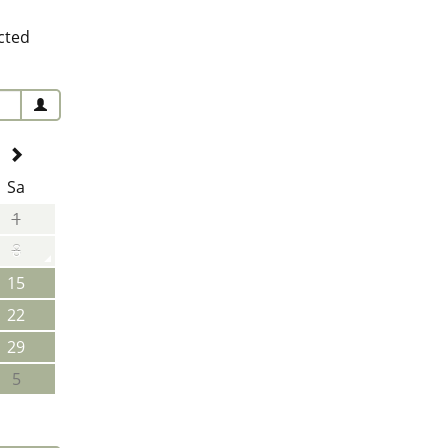
cted
Sa
1
8
15
22
29
5