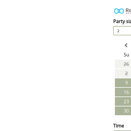
Party si
2
Su
26
2
9
16
23
30
Time