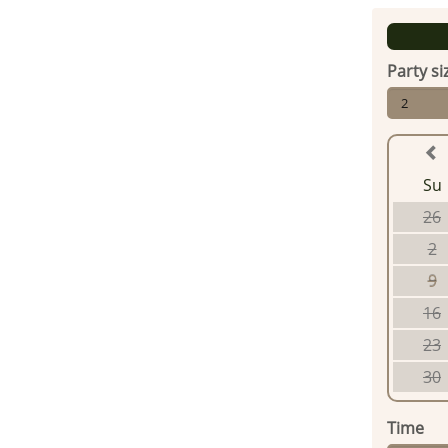
Party si
2
Su
26
2
9
16
23
30
Time