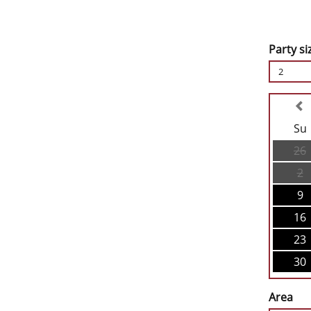
Party si
2
Su
26
2
9
16
23
30
Area