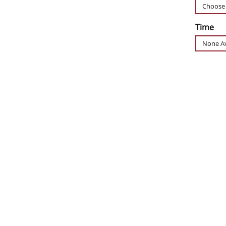
Time
None Av