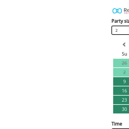
Party si
2
Su
26
2
9
16
23
30
Time