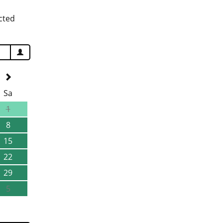
cted
Sa
1
8
15
22
29
5