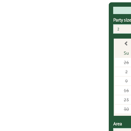
Party siz
2
Su
26
2
9
16
23
30
Area