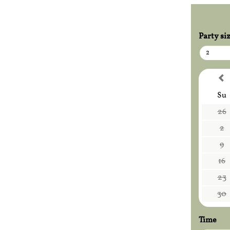
Party si
2
Su
26
2
9
16
23
30
Time