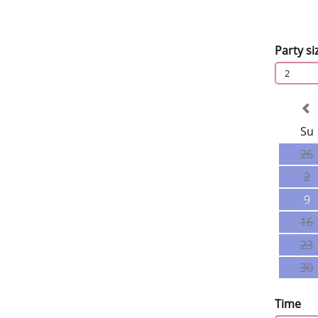
Party si
2
Su
26
2
9
16
23
30
Time