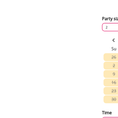
Party si
2
Su
26
2
9
16
23
30
Time