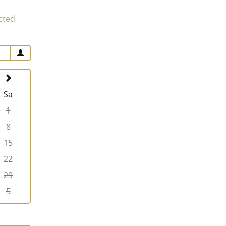
cted
Sa
1
8
15
22
29
5