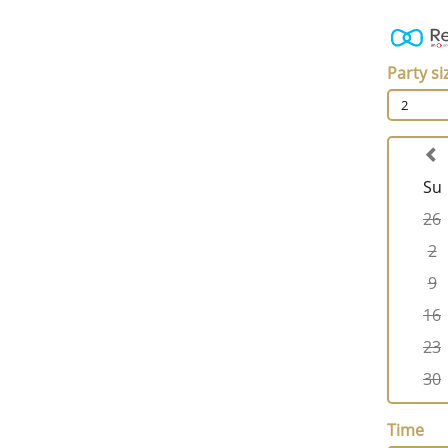
Party si
2
Su
26
2
9
16
23
30
Time