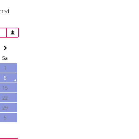
cted
Sa
1
8
15
22
29
5