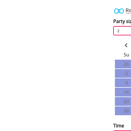
Party si
2
Su
26
2
9
16
23
30
Time