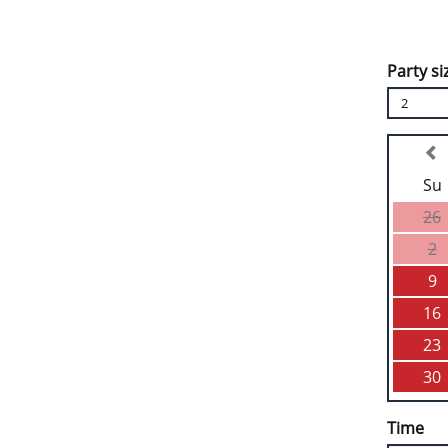
Party si
2
Su
26
2
9
16
23
30
Time