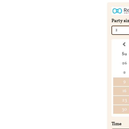
Party si
2
Su
26
2
9
16
23
30
Time