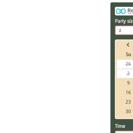
Party si
2
Su
26
2
9
16
23
30
Time