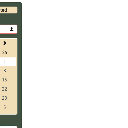
cted
Sa
1
8
15
22
29
5