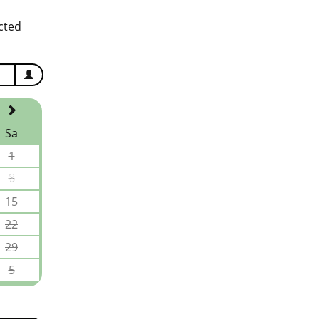
cted
Sa
1
8
15
22
29
5