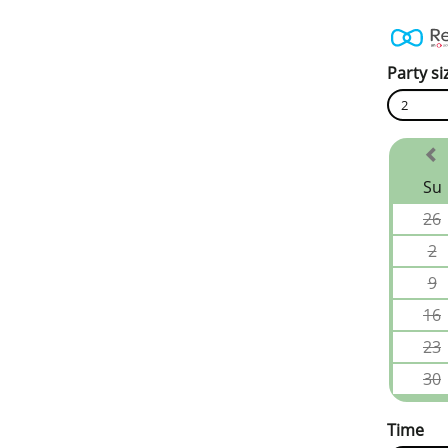
Party si
2
Su
26
2
9
16
23
30
Time