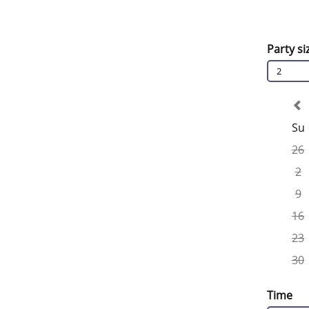
Party si
2
Su
26
2
9
16
23
30
Time