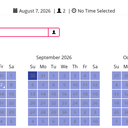
August 7, 2026
|
2
|
No Time Selected
September 2026
O
Fr
Sa
Su
Mo
Tu
We
Th
Fr
Sa
Su
M
31
1
30
31
1
2
3
4
5
27
2
7
8
6
7
8
9
10
11
12
4
14
15
13
14
15
16
17
18
19
11
1
21
22
20
21
22
23
24
25
26
18
1
28
29
27
28
29
30
1
2
3
25
2
4
5
4
5
6
7
8
9
10
1