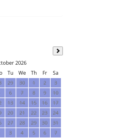
ctober 2026
o
Tu
We
Th
Fr
Sa
8
29
30
1
2
3
5
6
7
8
9
10
2
13
14
15
16
17
9
20
21
22
23
24
6
27
28
29
30
31
2
3
4
5
6
7